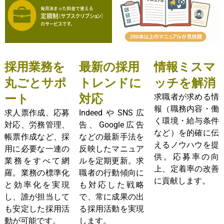
採用業務を
最新の採用
情報ミスマ
丸ごとサポ
トレンドに
ッチを解消
ート
対応
求職者が求める情
報（職務内容・働
求人票作成、応募
IndeedやSNS広
く環境・給与条件
対応、労務管理、
告、Google広告
など）を的確に伝
帳票作成など、採
などの最新手法を
えるノウハウを提
用に必要な一連の
反映したマニュア
供。応募率の向
業務をすべて網
ルを定期更新。求
上、定着率の改善
羅。業務の標準化
職者の行動傾向に
に貢献します。
と効率化を実現
も対応した戦略
し、誰が担当して
で、常に成果の出
も安定した採用活
る採用活動を実現
動が可能です。
します。