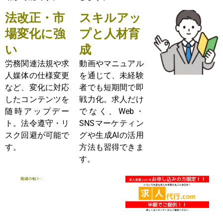
法改正・市
スキルアッ
場変化に強
プと人材育
い
成
労務関連法規や求
動画やマニュアル
人媒体の仕様変更
を通じて、未経験
など、変化に対応
者でも短期間で即
したコンテンツを
戦力化。求人だけ
随時アップデー
でなく、Web・
ト。法令遵守・リ
SNSマーケティン
スク回避が可能で
グや生成AIの活用
す。
方法も習得できま
す。