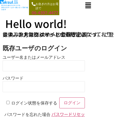
お急ぎの方はお電
託されたあなたのタスクを、
あなたのチームの一員となって取り組
話で
みます
06-4397-4477
Hello world!
このコンテンツはサイト会員限定となっております。求人業務.comへの登録が必要です。 ご登録済みの方はログインしてください。
既存ユーザのログイン
ユーザー名またはメールアドレス
パスワード
ログイン状態を保存する
パスワードリセッ
パスワードを忘れた場合