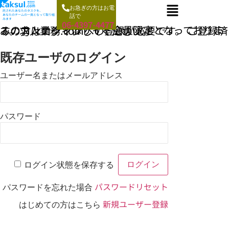
お急ぎの方はお電
託されたあなたのタスクを、
あなたのチームの一員となって取り組
話で
みます
06-4397-4477
このコンテンツはサイト会員限定となっております。求人業務.comへの登録が必要です。 ご登録済みの方はログインしてください。
既存ユーザのログイン
ユーザー名またはメールアドレス
パスワード
ログイン状態を保存する
パスワードリセット
パスワードを忘れた場合
新規ユーザー登録
はじめての方はこちら