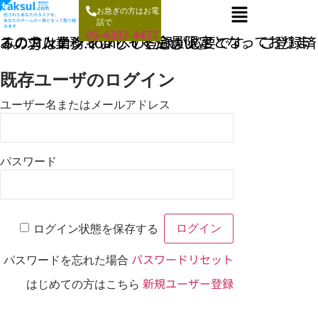
お急ぎの方はお電
託されたあなたのタスクを、
あなたのチームの一員となって取り組
話で
みます
06-4397-4477
このコンテンツはサイト会員限定となっております。求人業務.comへの登録が必要です。 ご登録済みの方はログインしてください。
既存ユーザのログイン
ユーザー名またはメールアドレス
パスワード
ログイン状態を保存する
パスワードリセット
パスワードを忘れた場合
新規ユーザー登録
はじめての方はこちら