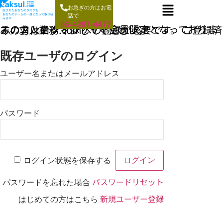
お急ぎの方はお電
託されたあなたのタスクを、
あなたのチームの一員となって取り組
話で
みます
06-4397-4477
このコンテンツはサイト会員限定となっております。求人業務.comへの登録が必要です。 ご登録済みの方はログインしてください。
既存ユーザのログイン
ユーザー名またはメールアドレス
パスワード
ログイン状態を保存する
パスワードリセット
パスワードを忘れた場合
新規ユーザー登録
はじめての方はこちら