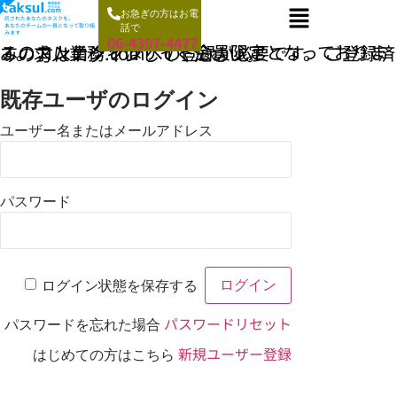
お急ぎの方はお電
託されたあなたのタスクを、
あなたのチームの一員となって取り組
話で
みます
06-4397-4477
このコンテンツはサイト会員限定となっております。求人業務.comへの登録が必要です。 ご登録済みの方はログインしてください。
既存ユーザのログイン
ユーザー名またはメールアドレス
パスワード
ログイン状態を保存する
パスワードリセット
パスワードを忘れた場合
新規ユーザー登録
はじめての方はこちら